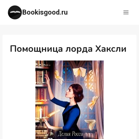
Перейти
Bookisgood.ru
к
содержимому
Помощница лорда Хаксли