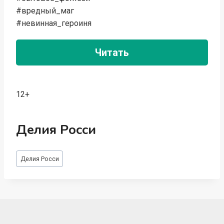
#вредный_маг
#невинная_героиня
Читать
12+
Делия Росси
Метки
Делия Росси
записи: