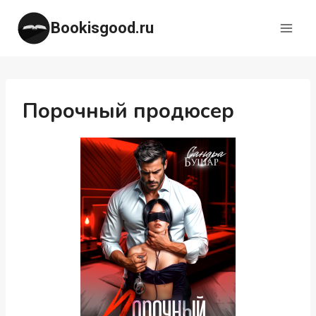
Перейти
Bookisgood.ru
к
содержимому
Порочный продюсер