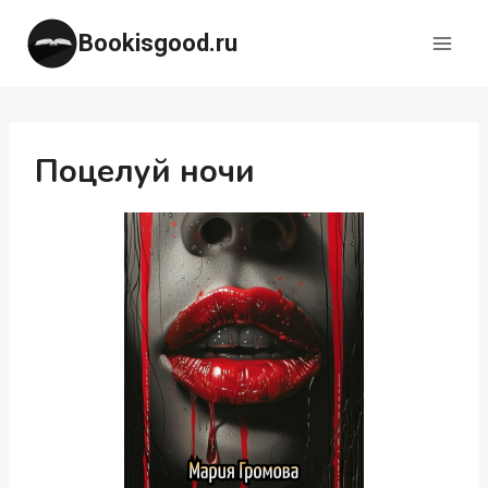
Перейти
Bookisgood.ru
к
содержимому
Поцелуй ночи