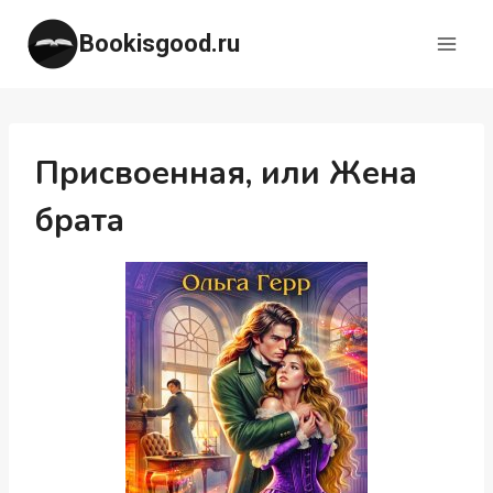
Перейти
Bookisgood.ru
к
содержимому
Присвоенная, или Жена
брата