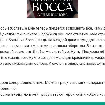
сь заболеть, а мне теперь придется вспомнить все, чему
й диплом финансиста. Подружки решают отметить мое ста
ы в большие боссы, ведь не каждой дано в тридцать заня
ектора компании с многомиллионным оборотом. В качеств
молодой ассистент. Якобы — золотой ум. Ну-ну. Подумаю об 
тить жизнь, потому что сегодня молодой красавчик в маск
 свое мужественное тело. Кажется, я знаю, как проведу 
герои совершеннолетние. Может присутствовать ненормати
кровенно.
мостоятельно, но в ней присутствуют герои книги «Охота н