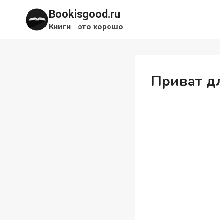
Перейти
Bookisgood.ru
к
Книги - это хорошо
содержимому
Приват д