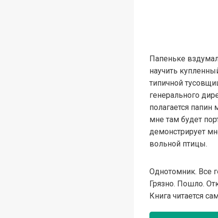
Папеньке вздумало
научить купленны
типичной тусовщиц
генерального дир
полагается папин 
мне там будет пор
демонстрирует мне
вольной птицы.
Однотомник. Все 
Грязно. Пошло. От
Книга читается са