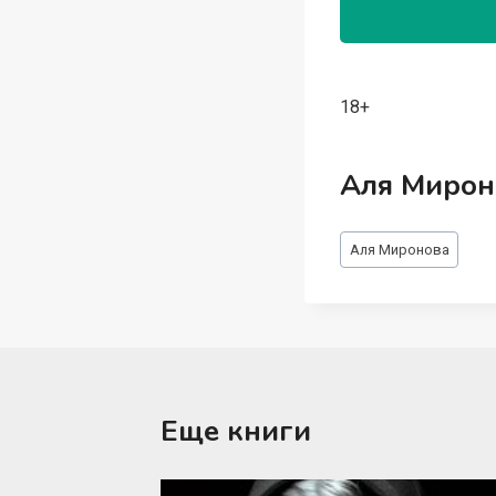
18+
Аля Мирон
Метки
Аля Миронова
записи:
Еще книги