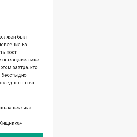
 должен был
новление из
ть пост
е помощника мне
этом завтра, кто
е бесстыдно
последнюю ночь
вная лексика.
а Хищника»