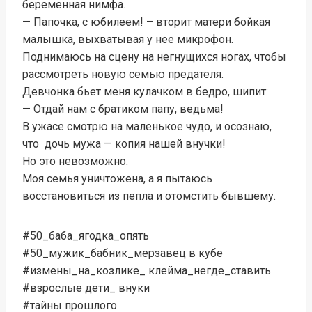
беременная нимфа.
— Папочка, с юбилеем! – вторит матери бойкая
малышка, выхватывая у нее микрофон.
Поднимаюсь на сцену на негнущихся ногах, чтобы
рассмотреть новую семью предателя.
Девчонка бьет меня кулачком в бедро, шипит:
— Отдай нам с братиком папу, ведьма!
В ужасе смотрю на маленькое чудо, и осознаю,
что дочь мужа — копия нашей внучки!
Но это невозможно.
Моя семья уничтожена, а я пытаюсь
восстановиться из пепла и отомстить бывшему.
#50_баба_ягодка_опять
#50_мужик_бабник_мерзавец в кубе
#измены_на_козлике_ клейма_негде_ставить
#взрослые дети_ внуки
#тайны прошлого