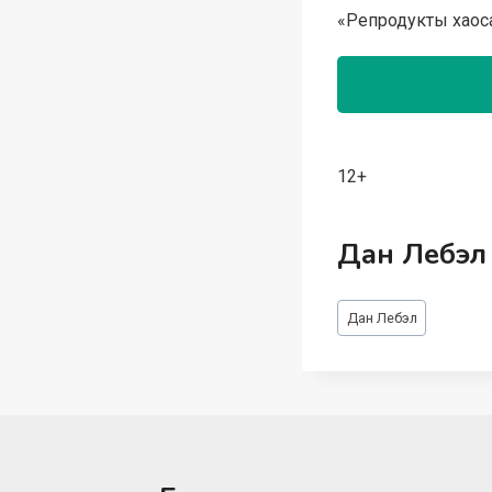
«Репродукты хаоса
12+
Дан Лебэл
Метки
Дан Лебэл
записи: