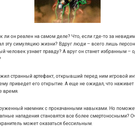
 ли он реален на самом деле? Что, если где-то за невид
дал эту симуляцию жизни? Вдруг люди – всего лишь персо
ый человек узнает правду? А вруг он станет избранным – од
?
ужил странный артефакт, открывший перед ним игровой ин
чему приведет его открытие. А еще не ожидал, что наживе
е время.
оруженный наемник с прокачанными навыками. Но поможет 
запные нападения становятся все более смертоносными? О
-хранитель может оказаться бессильным.