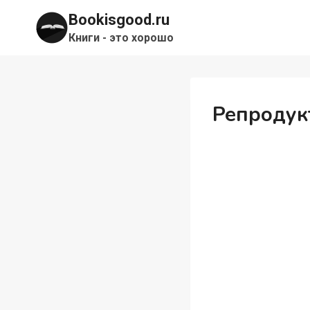
Перейти
Bookisgood.ru
к
Книги - это хорошо
содержимому
Репродук