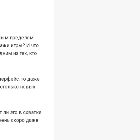
имым пределом
нажи игры? И что
ним из тех, кто
терфейс, то даже
т столько новых
ли это в схватке
чень скоро даже