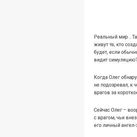
Реальный мир… Так
живут те, кто соз
будет, если обычн
видит симуляцию
Когда Олег обнар
не подозревал, к 
врагов за коротко
Сейчас Олег – во
с врагом, чьи вне
его личный ангел