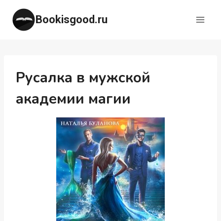
Перейти
Bookisgood.ru
к
содержимому
Русалка в мужской
академии магии