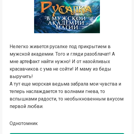
Нелегко живется русалке под прикрытием в
мужской академии. Того и гляди разоблачат! А
мне артефакт найти нужно! И от назойливых
красавчиков с ума не сойти! И маму из беды
выручить!
А тут еще морская ведьма забрала мои чувства и
теперь наслаждается то волнами гнева, то
вспышками радости, то необыкновенным вкусом
первой любви.
Однотомник