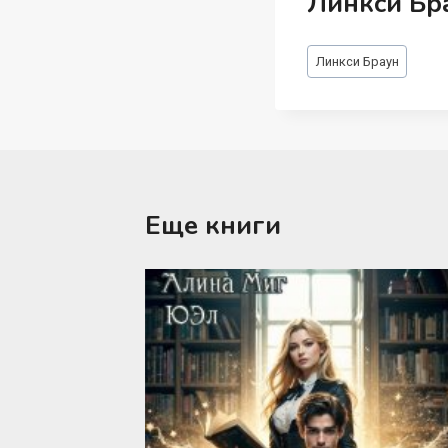
Линкси Бр
Метки
Линкси Браун
записи:
Еще книги