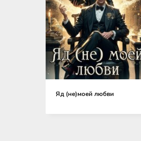
магистр!
Яд (не)моей любви