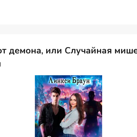
от демона, или Случайная мише
и