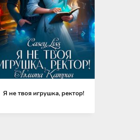
Я не твоя игрушка, ректор!
Я готов
профес