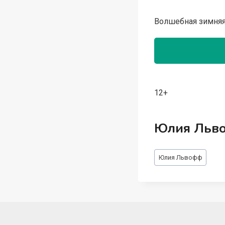
Волшебная зимняя
12+
Юлия Льв
Метки
Юлия Львофф
записи: