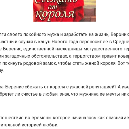
ги своего покойного мужа и заработать на жизнь, Вероник
частный случай в канун Нового года переносит её в Средн
ле Беренис, единственной наследницы могущественного ге
ри загадочных обстоятельствах, а герцогством правит ков
 покинуть родовой замок, чтобы стать женой короля. Вот 
у.
а-Беренис сбежать от короля с ужасной репутацией? А уве
ретёт ли счастье в любви, зная, что мужчина её мечты ник
тешествие во времени, которое начиналось как опасная ав
зительной историей любви.