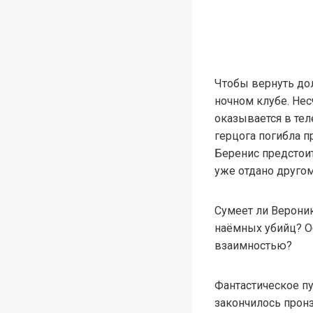
Чтобы вернуть дол
ночном клубе. Нес
оказывается в те
герцога погибла п
Беренис предстоит
уже отдано другом
Сумеет ли Вероник
наёмных убийц? Об
взаимностью?
Фантастическое пу
закончилось прон