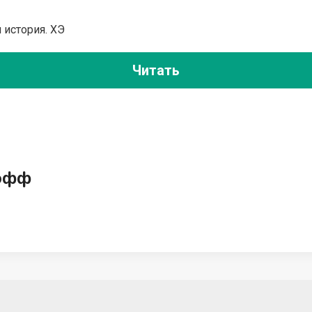
 история. ХЭ
Читать
офф