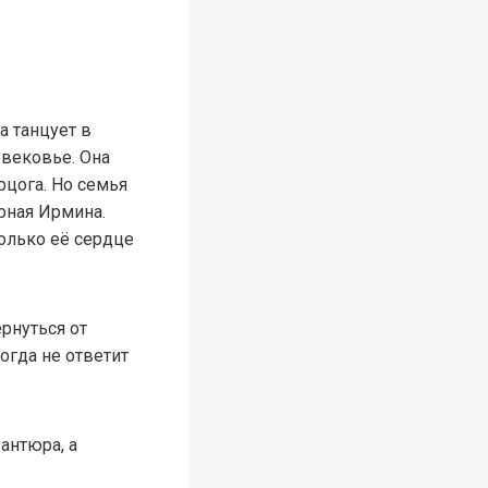
а танцует в
евековье. Она
рцога. Но семья
арная Ирмина.
только её сердце
рнуться от
огда не ответит
антюра, а