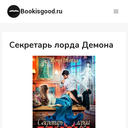
Перейти
Bookisgood.ru
к
содержимому
Секретарь лорда Демона