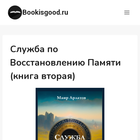
Перейти
Bookisgood.ru
к
содержимому
Служба по
Восстановлению Памяти
(книга вторая)