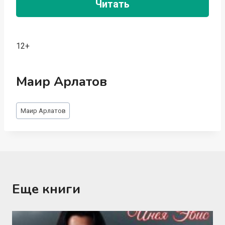
Читать
12+
Маир Арлатов
Метки
Маир Арлатов
записи:
Еще книги