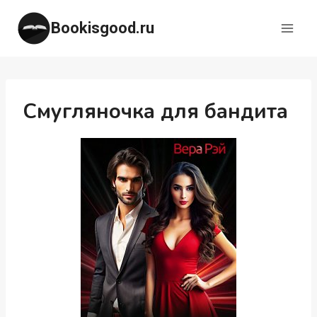
Перейти
Bookisgood.ru
к
содержимому
Смугляночка для бандита