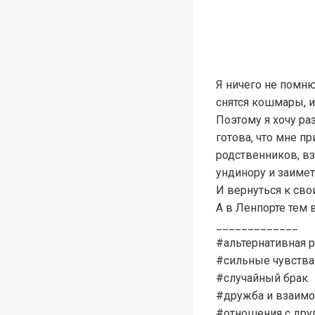
Я ничего не помню
снятся кошмары, и
Поэтому я хочу ра
готова, что мне п
родственников, в
ундинору и заимет
И вернуться к св
А в Ленпорте тем
_____________
#альтернативная 
#сильные чувства
#случайный брак
#дружба и взаим
#отношения с дру