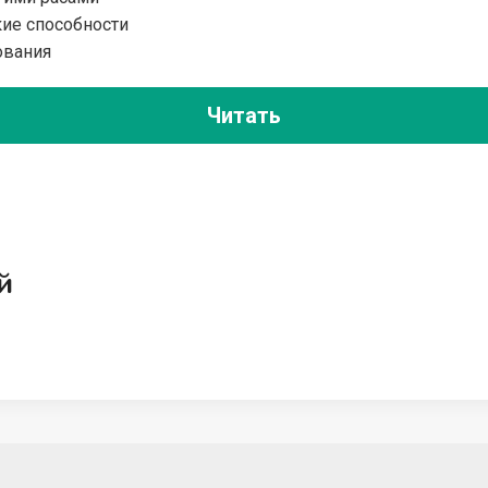
ие способности
ования
Читать
й