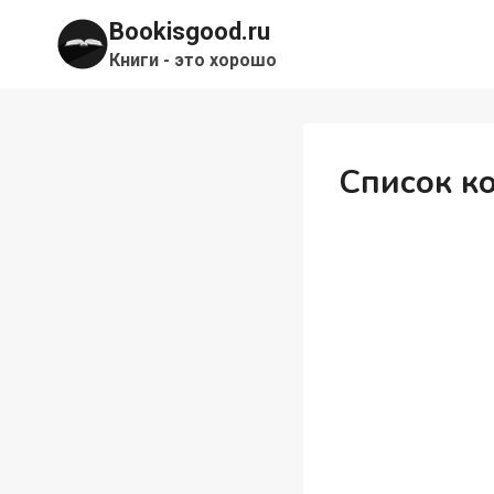
Перейти
Bookisgood.ru
к
Книги - это хорошо
содержимому
Список к