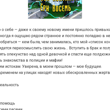
 о себе — даже к своему новому имени пришлось привыкат
ногда я ощущаю рядом странное и постоянно попадаю в не
зобраться — кем была, чем занималась, кто мой «список кон
ридется переосмыслить свою жизнь… Вступить в брак и пол
зять опекунство над одной девочкой и спасти еще полдюж
ь знакомства в полиции и мафии!
оим истокам. Уверена, в моем прошлом — мое будущее.
 временем на улицах находят новых обескровленных жертв
реальность
опомощь
гими расами