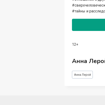
#сверхчеловеческ
#тайны и расслед
12+
Анна Леро
Метки
Анна Лерой
записи: