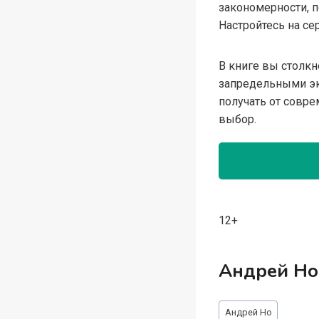
закономерности, 
Настройтесь на се
В книге вы столк
запредельными эк
получать от совре
выбор.
12+
Андрей Но
Метки
Андрей Но