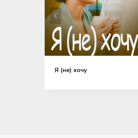
жая
Я (не) хочу