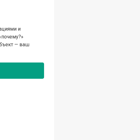
ациями и
 «почему?»
убъект — ваш