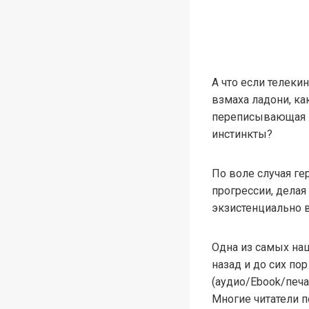
А что если телеки
взмаха ладони, ка
переписывающая в
инстинкты?
По воле случая ге
прогрессии, делая
экзистенциально в
Одна из самых на
назад и до сих п
(аудио/Ebook/печа
Многие читатели 