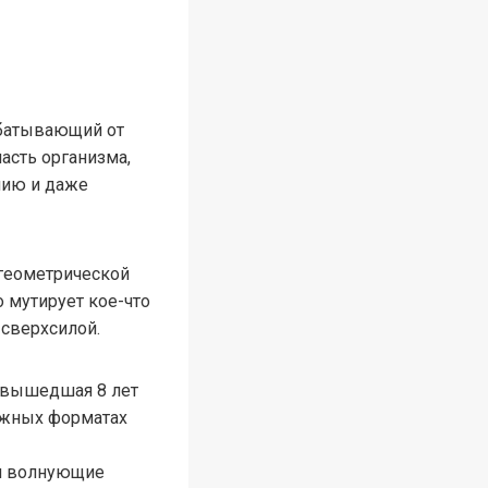
рабатывающий от
часть организма,
мию и даже
 геометрической
о мутирует кое-что
 сверхсилой.
 вышедшая 8 лет
можных форматах
 и волнующие