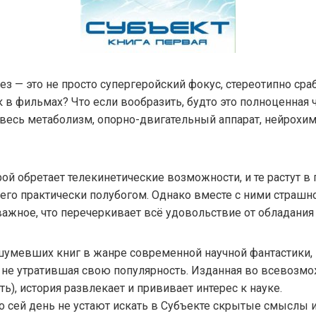
нез — это не просто супергеройский фокус, стереотипно с
к в фильмах? Что если вообразить, будто это полноценная 
есь метаболизм, опорно-двигательный аппарат, нейрохи
рой обретает телекинетические возможности, и те растут в
 его практически полубогом. Однако вместе с ними страшн
ажное, что перечеркивает всё удовольствие от обладания
шумевших книг в жанре современной научной фантастики,
ор не утратившая свою популярность. Изданная во всевоз
ть), история развлекает и прививает интерес к науке.
по сей день не устают искать в Субъекте скрытые смыслы