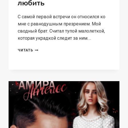
любить
С самой первой встречи он относился ко
мне с равнодушным презрением. Мой
сводный брат. Считал тупой малолеткой,
которая украдкой следит за ним….
СВОДНЫЕ.
ЧИТАТЬ
НЕ
СМЕЙ
МЕНЯ
ЛЮБИТЬ