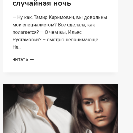
случайная ночь
— Ну как, Тамир Каримович, вы довольны
мои специалистом? Все сделала, как
полагается? — О чем вы, Ильяс
Рустамович? – смотрю непонимающе.
Не…
ДРУГ
ЧИТАТЬ
ОТЦА.
ОДНА
СЛУЧАЙНАЯ
НОЧЬ