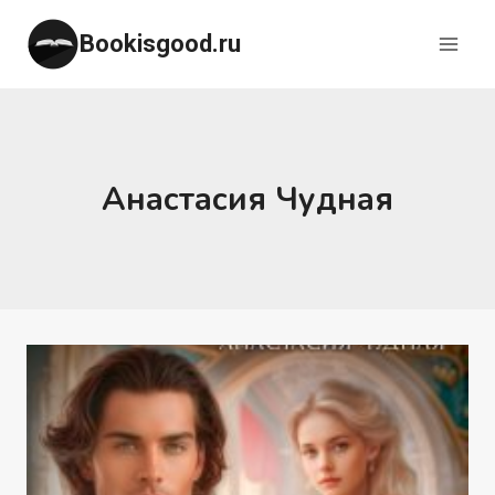
Перейти
Bookisgood.ru
к
содержимому
Анастасия Чудная