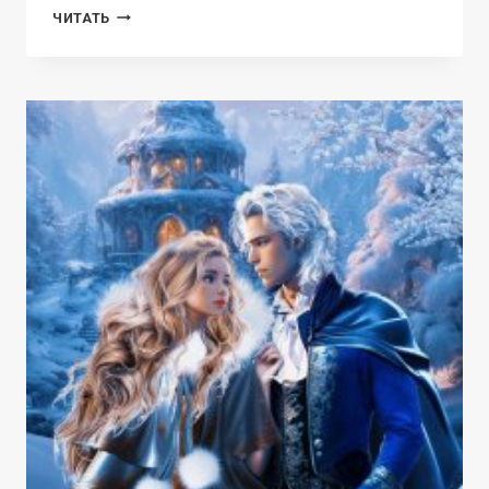
ИМПЕРИЯ
ЧИТАТЬ
И.З.М.Е.Н.
ЭЛЬФИРСКАЯ
АКАДЕМИЯ
МАГИИ
2