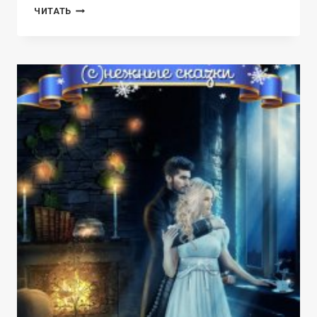
ИМПЕРИЯ
ЧИТАТЬ
И.З.М.Е.Н.
ВОЗВРАЩЕНИЕ
В
МЕЛИСИН