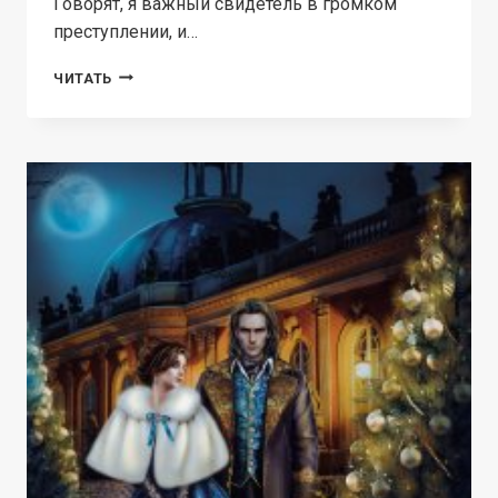
Говорят, я важный свидетель в громком
преступлении, и…
ЕДИНСТВЕННАЯ
ЧИТАТЬ
ДЛЯ
КНЯЗЯ.
КАК
ДОЛГО
Я
ТЕБЯ
ИСКАЛ