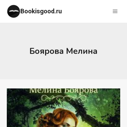
Перейти
Bookisgood.ru
к
содержимому
Боярова Мелина