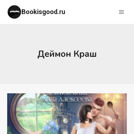
Перейти
Bookisgood.ru
к
содержимому
Деймон Краш