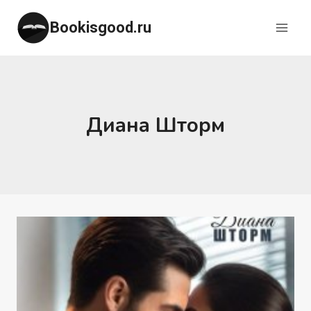
Перейти
Bookisgood.ru
к
содержимому
Диана Шторм