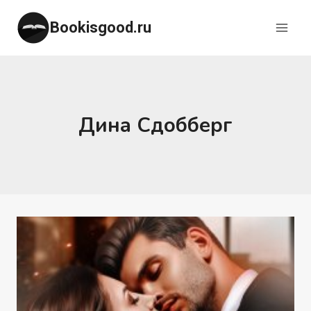
Перейти
Bookisgood.ru
к
содержимому
Дина Сдобберг