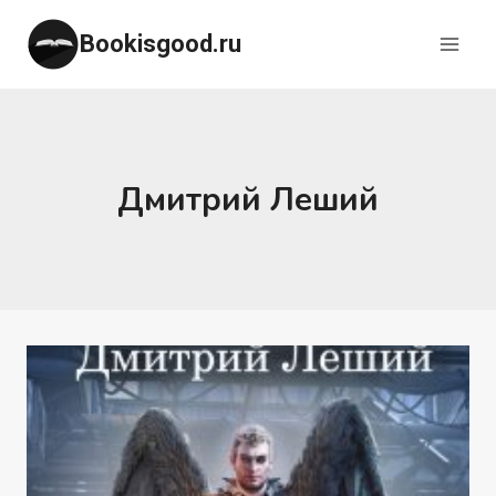
Перейти
Bookisgood.ru
к
содержимому
Дмитрий Леший