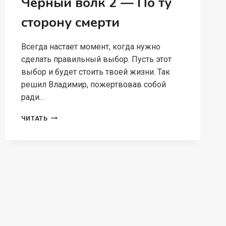
Чёрный волк 2 — По ту
сторону смерти
Всегда настает момент, когда нужно
сделать правильный выбор. Пусть этот
выбор и будет стоить твоей жизни. Так
решил Владимир, пожертвовав собой
ради…
ЧЁРНЫЙ
ЧИТАТЬ
ВОЛК
2
—
ПО
ТУ
СТОРОНУ
СМЕРТИ