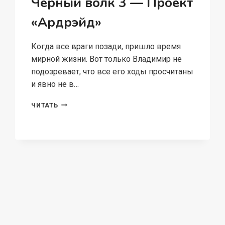
Чёрный волк 3 — Проект
«Ардрэйд»
Когда все враги позади, пришло время
мирной жизни. Вот только Владимир не
подозревает, что все его ходы просчитаны
и явно не в…
ЧЁРНЫЙ
ЧИТАТЬ
ВОЛК
3
—
ПРОЕКТ
«АРДРЭЙД»