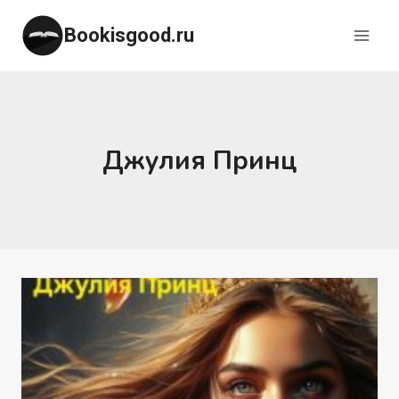
Перейти
Bookisgood.ru
к
содержимому
Джулия Принц