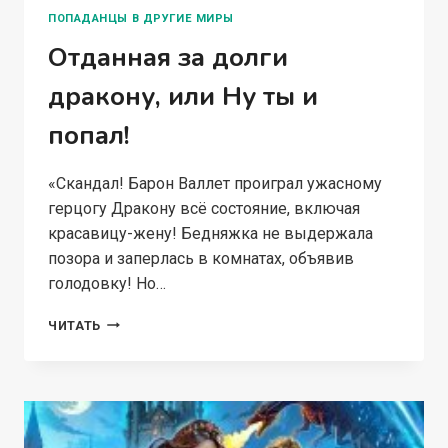
ПОПАДАНЦЫ В ДРУГИЕ МИРЫ
Отданная за долги
дракону, или Ну ты и
попал!
«Скандал! Барон Валлет проиграл ужасному
герцогу Дракону всё состояние, включая
красавицу-жену! Бедняжка не выдержала
позора и заперлась в комнатах, объявив
голодовку! Но…
ОТДАННАЯ
ЧИТАТЬ
ЗА
ДОЛГИ
ДРАКОНУ,
ИЛИ
НУ
ТЫ