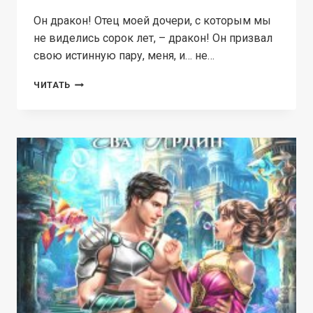
Он дракон! Отец моей дочери, с которым мы
не виделись сорок лет, – дракон! Он призвал
свою истинную пару, меня, и… не…
КАК
ЧИТАТЬ
СБЕЖАТЬ
ОТ
ДРАКОНА
И
ОТКРЫТЬ
ТРАКТИР