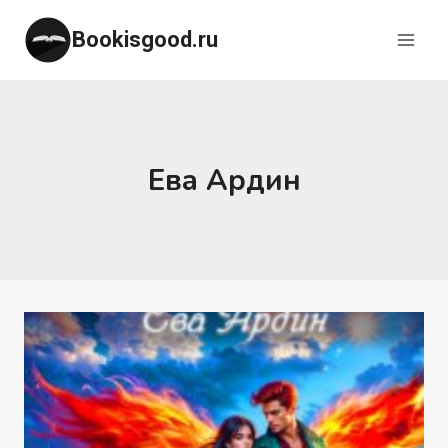
Перейти
Bookisgood.ru
к
содержимому
Ева Ардин