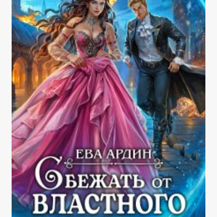
И
ПОПАЛ!