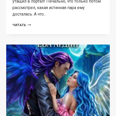
утащил в портал! Печально, что только потом
рассмотрел, какая истинная пара ему
досталась. А что…
КАК
ЧИТАТЬ
СБЕЖАТЬ
ОТ
ДРАКОНА
И
ОТКРЫТЬ
СВОЕ
ДЕЛО