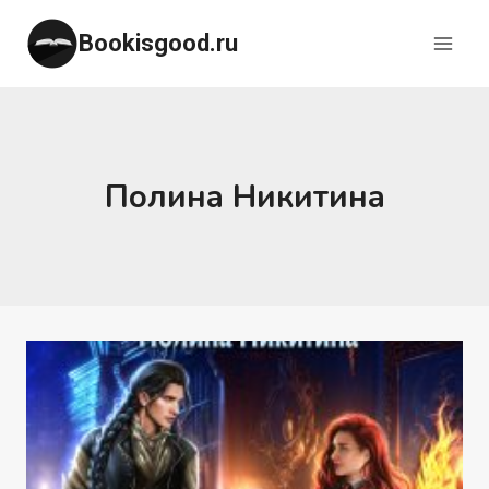
Перейти
Bookisgood.ru
к
содержимому
Полина Никитина