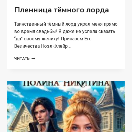
Пленница тёмного лорда
Таинственный тёмный лорд украл меня прямо
во время свадьбы! Я даже не успела сказать
“да” своему жениху! Приказом Его
Величества Ноэл Флейр…
ПЛЕННИЦА
ЧИТАТЬ
ТЁМНОГО
ЛОРДА