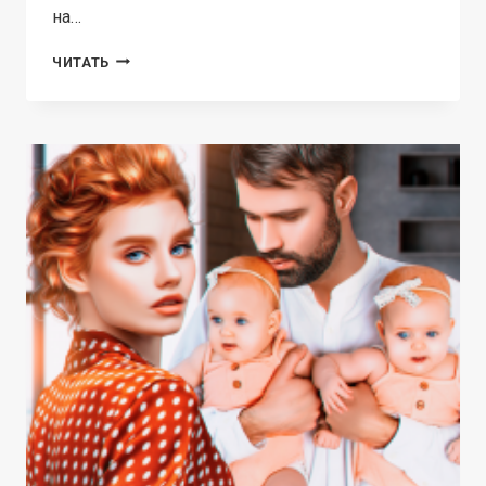
на…
ПОДКИДЫШ
ЧИТАТЬ
ДЛЯ
ДЕПУТАТА.
ВЫБОР
СЕРДЦА