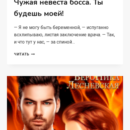
Чужая невеста босса. Ты
будешь моей!
— Я не могу быть беременной, — испуганно
всхлипываю, листая заключение врача. — Так,
и что тут у нас, — за спиной…
ЧУЖАЯ
ЧИТАТЬ
НЕВЕСТА
БОССА.
ТЫ
БУДЕШЬ
МОЕЙ!