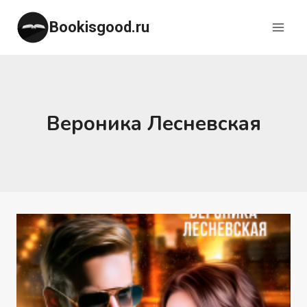
Перейти
Bookisgood.ru
к
содержимому
Вероника Лесневская