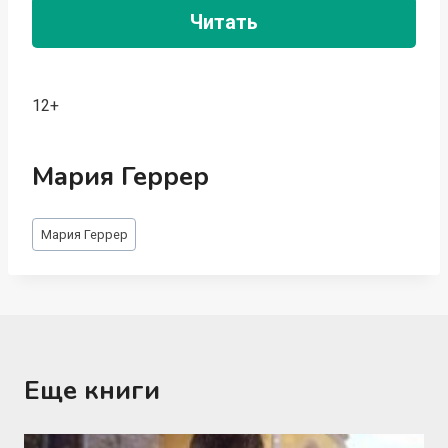
Читать
12+
Мария Геррер
Метки
Мария Геррер
записи:
Еще книги