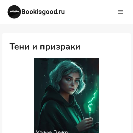
Перейти
Bookisgood.ru
к
содержимому
Тени и призраки