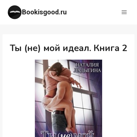
Перейти
Bookisgood.ru
к
содержимому
Ты (не) мой идеал. Книга 2