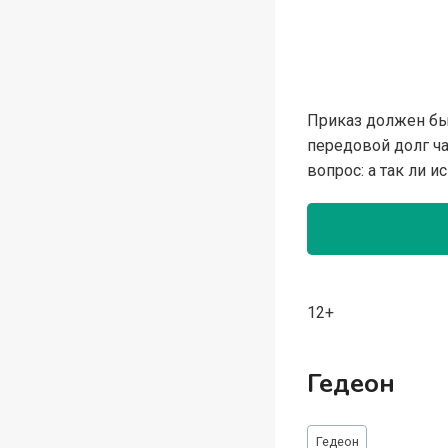
⁡Приказ должен бы
передовой долг ча
вопрос: а так ли 
12+
Гедеон
Метки
Гедеон