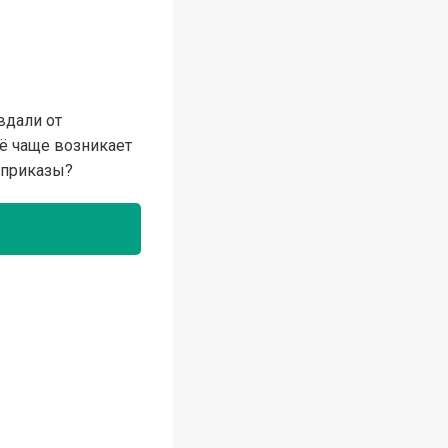
вдали от
сё чаще возникает
м приказы?