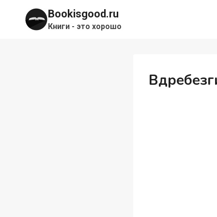
Перейти
Bookisgood.ru
к
Книги - это хорошо
содержимому
Вдребезг