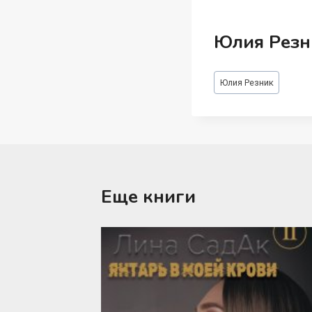
Юлия Резн
Метки
Юлия Резник
записи:
Еще книги