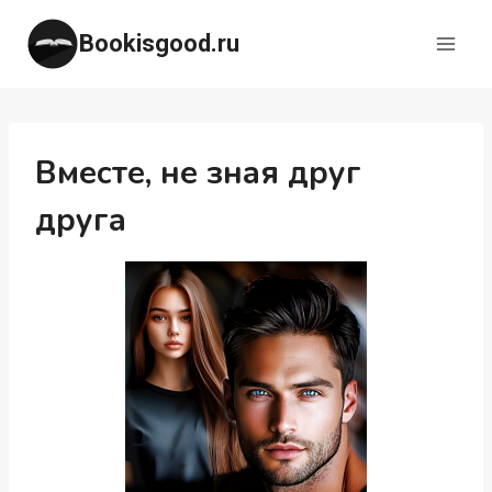
Перейти
Bookisgood.ru
к
содержимому
Вместе, не зная друг
друга