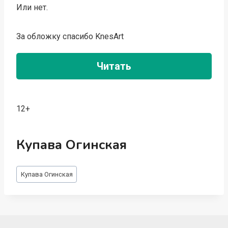
Или нет.
За обложку спасибо KnesArt
Читать
12+
Купава Огинская
Метки
Купава Огинская
записи: