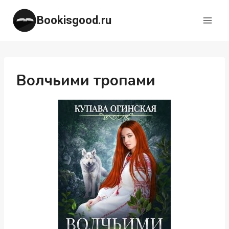
Перейти
Bookisgood.ru
к
содержимому
Волчьими тропами