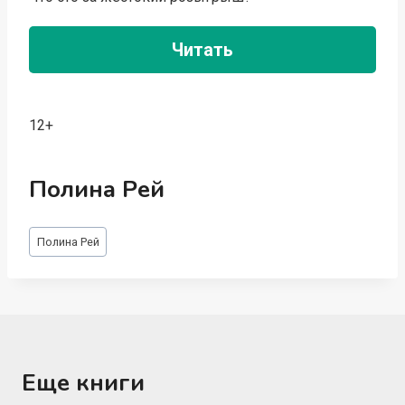
Читать
12+
Полина Рей
Метки
Полина Рей
записи:
Еще книги