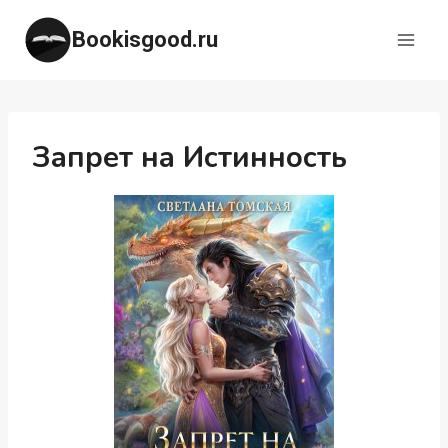
Перейти
Bookisgood.ru
к
содержимому
Запрет на Истинность