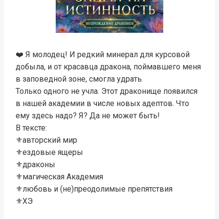
❤️ Я молодец! И редкий минерал для курсовой
добыла, и от красавца дракона, поймавшего меня
в заповедной зоне, смогла удрать.
Только одного не учла. Этот драконище появился
в нашей академии в числе новых адептов. Что
ему здесь надо? Я? Да не может быть!
В тексте:
⚜️авторский мир
⚜️ездовые ящеры
⚜️драконы
⚜️магическая Академия
⚜️любовь и (не)преодолимые препятствия
⚜️ХЭ