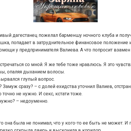
ивый дагестанец пожелал барменшу ночного клуба и получ
шка, попадает в затруднительное финансовое положение и
помощи у предпринимателя Валиева. А что попросит взамен
стречаться со мной. Я же тебе тоже нравлюсь. Я это чувст
вы, опаляя дыханием волосы.
вырвался глупый вопрос.
? Замуж сразу? – с долей ехидства уточнил Валиев, отстран
 точно не нужно. И секс, кстати тоже.
 нужно? – недоуменно.
го она была не понимал, что у кого-то ее быть не может. И
я резко открыла дверь и выскочила в коридор.