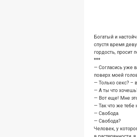
Богатый и настойч
спустя время деву
гордость, просит 
***
— Согласись уже в
поверх моей голо
— Только секс? – 
— А ты что хочешь
— Вот еще! Мне это
— Так что же тебе
— Свобода.
— Свобода?
Человек, у которо
в растерянности, 