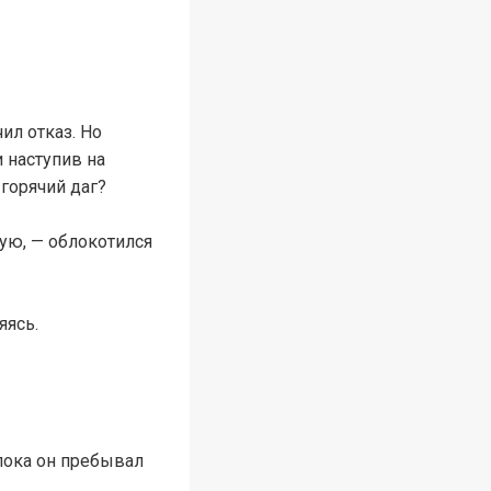
ил отказ. Но
 наступив на
 горячий даг?
вую, — облокотился
яясь.
 пока он пребывал