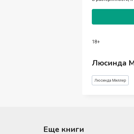
18+
Люсинда 
Метки
Люсинда Миллер
записи:
Еще книги