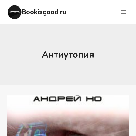
Перейти
Bookisgood.ru
к
содержимому
Антиутопия