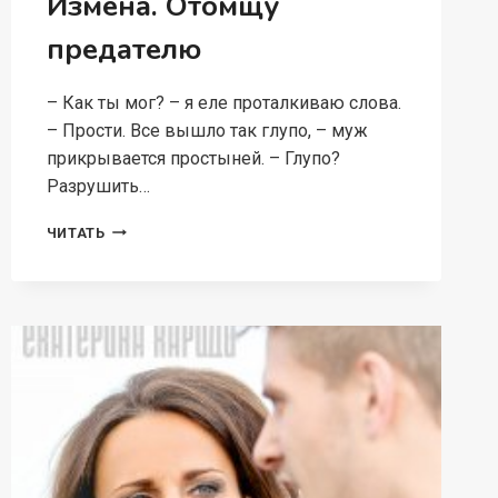
Измена. Отомщу
предателю
– Как ты мог? – я еле проталкиваю слова.
– Прости. Все вышло так глупо, – муж
прикрывается простыней. – Глупо?
Разрушить…
ИЗМЕНА.
ЧИТАТЬ
ОТОМЩУ
ПРЕДАТЕЛЮ