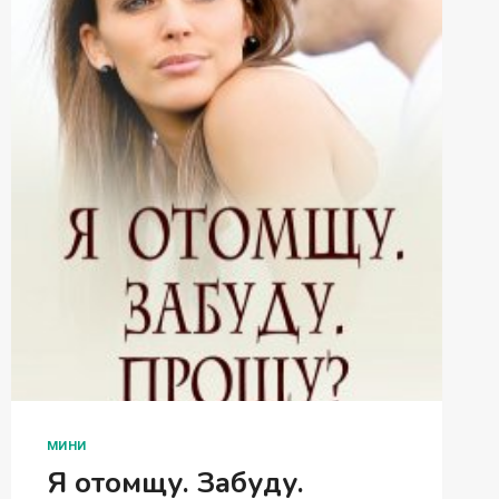
МИНИ
Я отомщу. Забуду.