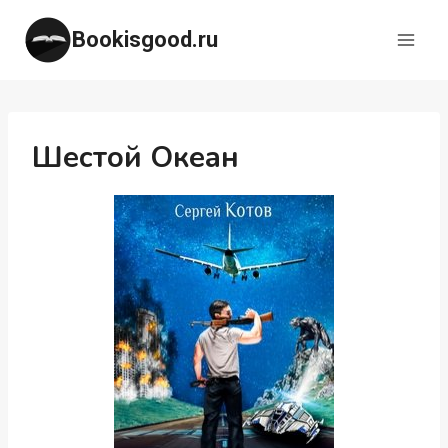
Перейти
Bookisgood.ru
к
содержимому
Шестой Океан