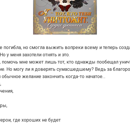
 погибла, но смогла выжить вопреки всему и теперь созд
Но у меня захотели отнять и это.
 помочь мне может лишь тот, кто однажды пообещал уничт
е. Но могу ли я доверять сумасшедшему? Ведь за благо
 обычное желание закончить когда-то начатое…
,
чения,
оры,
ерои, где хороших не будет