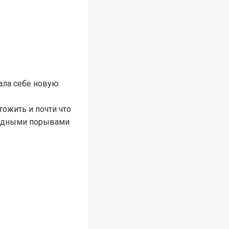
ала себе новую
ожить и почти что
родными порывами