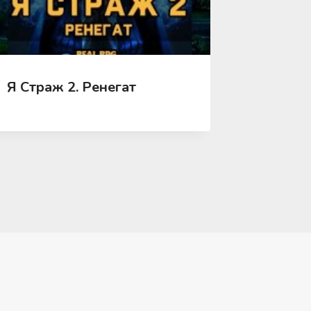
Я Страж 2. Ренегат
Я альф
замок