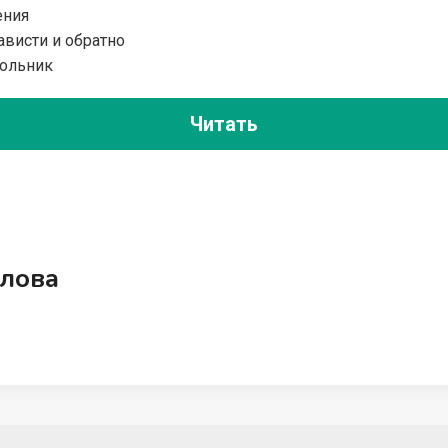
ения
ависти и обратно
ольник
Читать
лова