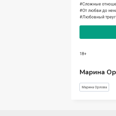
#Сложные отнош
#От любви до нен
#Любовный треуг
18+
Марина Ор
Метки
Марина Орлова
записи: